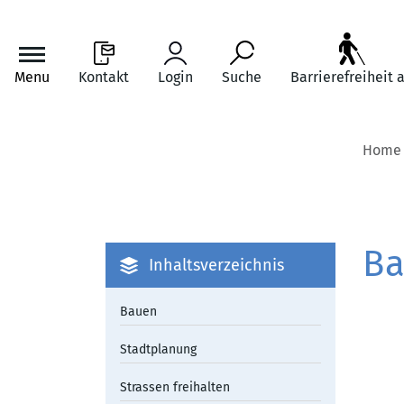
Menu
Kontakt
Login
Suche
Barrierefreiheit 
zur Startseite
Direkt zur Hauptnavigation
Direkt zum Inhalt
Direkt zur Suche
Direkt zum Stichwortverzeichnis
Home
Ba
Inhaltsverzeichnis
Bauen
Stadtplanung
Strassen freihalten