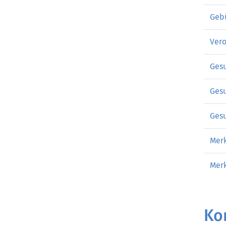
Geb
Vero
Gesu
Gesu
Gesu
Merk
Mer
Ko