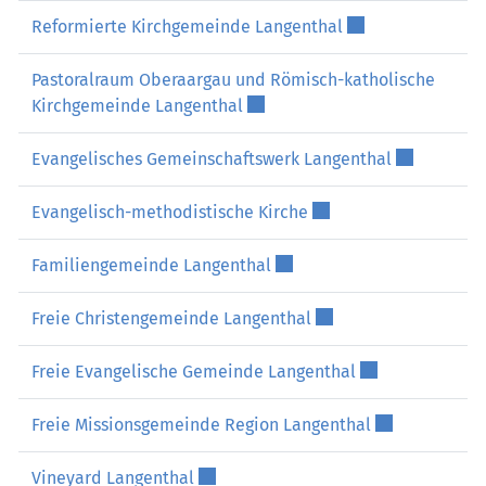
Externer Link wird
Reformierte Kirchgemeinde Langenthal
Pastoralraum Oberaargau und Römisch-katholische
Externer Link wird in einem ne
Kirchgemeinde Langenthal
Externer Lin
Evangelisches Gemeinschaftswerk Langenthal
Externer Link wird in 
Evangelisch-methodistische Kirche
Externer Link wird in einem
Familiengemeinde Langenthal
Externer Link wird in 
Freie Christengemeinde Langenthal
Externer Link wi
Freie Evangelische Gemeinde Langenthal
Externer Link 
Freie Missionsgemeinde Region Langenthal
Externer Link wird in einem neuen Fe
Vineyard Langenthal