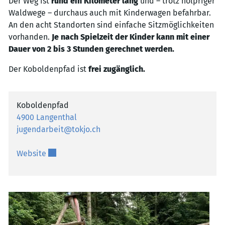
Der Weg ist
rund ein Kilometer lang
und – trotz holpriger
Waldwege – durchaus auch mit Kinderwagen befahrbar.
An den acht Standorten sind einfache Sitzmöglichkeiten
vorhanden.
Je nach Spielzeit der Kinder kann mit einer
Dauer von 2 bis 3 Stunden gerechnet werden.
Der Koboldenpfad ist
frei zugänglich.
Koboldenpfad
4900 Langenthal
jugendarbeit@tokjo.ch
Externer Link wird in einem neuen Fenster geöffn
Website