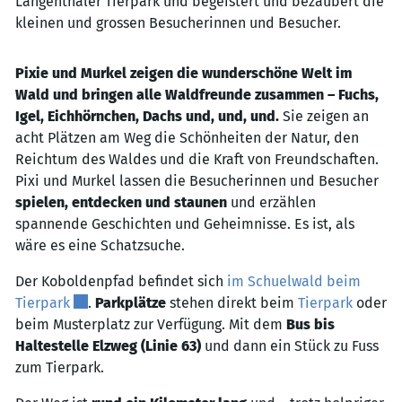
Langenthaler Tierpark und begeistert und bezaubert die
kleinen und grossen Besucherinnen und Besucher.
Pixie und Murkel zeigen die wunderschöne Welt im
Wald und bringen alle Waldfreunde zusammen – Fuchs,
Igel, Eichhörnchen, Dachs und, und, und.
Sie zeigen an
acht Plätzen am Weg die Schönheiten der Natur, den
Reichtum des Waldes und die Kraft von Freundschaften.
Pixi und Murkel lassen die Besucherinnen und Besucher
spielen, entdecken und staunen
und erzählen
spannende Geschichten und Geheimnisse. Es ist, als
wäre es eine Schatzsuche.
Der Koboldenpfad befindet sich
im Schuelwald beim
Externer Link wird in einem neuen Fenster geöffnet
Tierpark
.
Parkplätze
stehen direkt beim
Tierpark
oder
beim Musterplatz zur Verfügung. Mit dem
Bus bis
Haltestelle Elzweg (Linie 63)
und dann ein Stück zu Fuss
zum Tierpark.