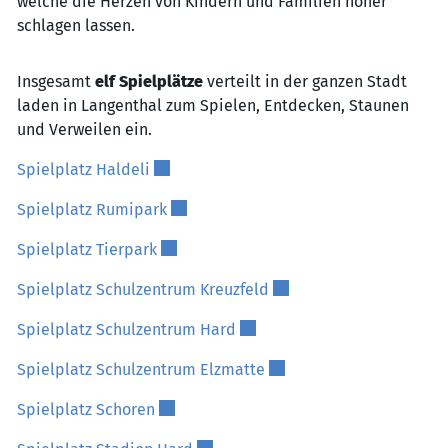
welche die Herzen von Kindern und Familien höher
schlagen lassen.
Insgesamt
elf Spielplätze
verteilt in der ganzen Stadt
laden in Langenthal zum Spielen, Entdecken, Staunen
und Verweilen ein.
Externer Link wird in einem neuen Fenste
Spielplatz Haldeli
Externer Link wird in einem neuen Fens
Spielplatz Rumipark
Externer Link wird in einem neuen Fenst
Spielplatz Tierpark
Externer Link wird in ei
Spielplatz Schulzentrum Kreuzfeld
Externer Link wird in einem n
Spielplatz Schulzentrum Hard
Externer Link wird in ein
Spielplatz Schulzentrum Elzmatte
Externer Link wird in einem neuen Fenste
Spielplatz Schoren