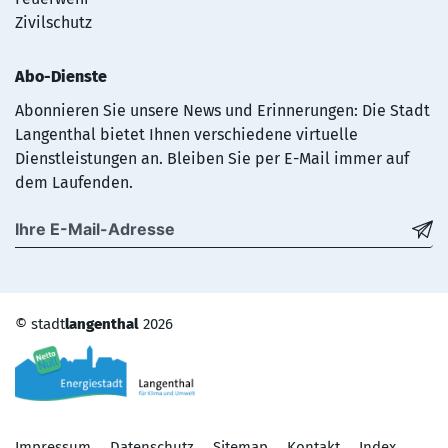
Zivilschutz
Abo-Dienste
Abonnieren Sie unsere News und Erinnerungen: Die Stadt
Langenthal bietet Ihnen verschiedene virtuelle
Dienstleistungen an. Bleiben Sie per E-Mail immer auf
dem Laufenden.
©
stadt
langenthal
2026
Toolbar
Impressum
Datenschutz
Sitemap
Kontakt
Index